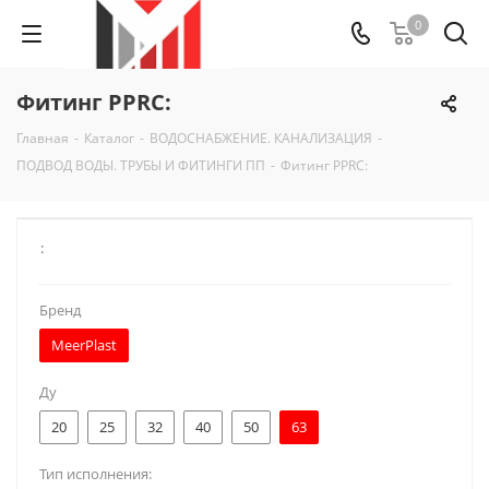
0
Фитинг PPRC:
Главная
-
Каталог
-
ВОДОСНАБЖЕНИЕ. КАНАЛИЗАЦИЯ
-
ПОДВОД ВОДЫ. ТРУБЫ И ФИТИНГИ ПП
-
Фитинг PPRC:
:
Бренд
MeerPlast
Ду
20
25
32
40
50
63
Тип исполнения: