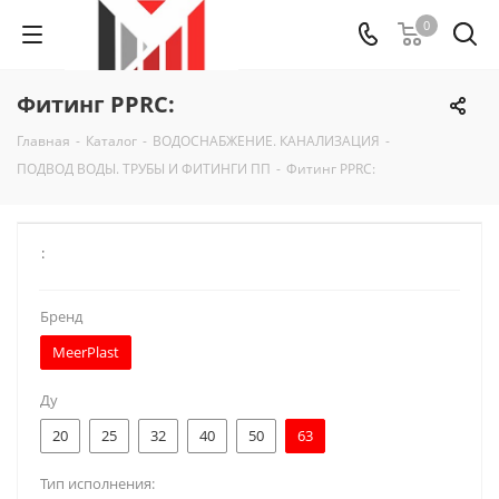
0
Фитинг PPRC:
Главная
-
Каталог
-
ВОДОСНАБЖЕНИЕ. КАНАЛИЗАЦИЯ
-
ПОДВОД ВОДЫ. ТРУБЫ И ФИТИНГИ ПП
-
Фитинг PPRC:
:
Бренд
MeerPlast
Ду
20
25
32
40
50
63
Тип исполнения: