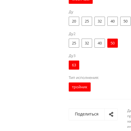
Ду
20
25
32
40
50
Ду2
25
32
40
50
Ду3
63
Тип исполнения:
тройник
Д
Поделиться
п
ха
и