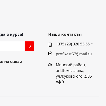
да в курсе!
Наши контакты
+375 (29) 320 53 55
profikast57@mail.ru
ь на связи
Минский район,
аг.Щомыслица,
ул.Жуковского, д.85
оф.9