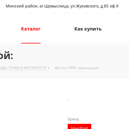
Минский район, аг.Щомыслица, ул.Жуковского, д.85 оф.9
Каталог
Как купить
ой:
ОДЫ. ТРУБЫ И ФИТИНГИ ПП
-
Фитинг PPRC переходной:
:
Бренд
MeerPlast