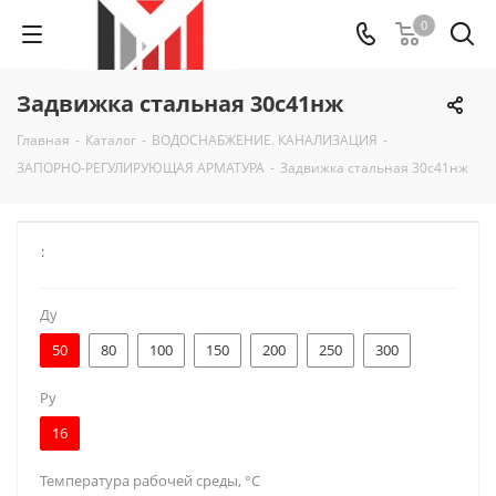
0
Задвижка стальная 30с41нж
Главная
-
Каталог
-
ВОДОСНАБЖЕНИЕ. КАНАЛИЗАЦИЯ
-
ЗАПОРНО-РЕГУЛИРУЮЩАЯ АРМАТУРА
-
Задвижка стальная 30с41нж
:
Ду
50
80
100
150
200
250
300
Py
16
Температура рабочей среды, °C