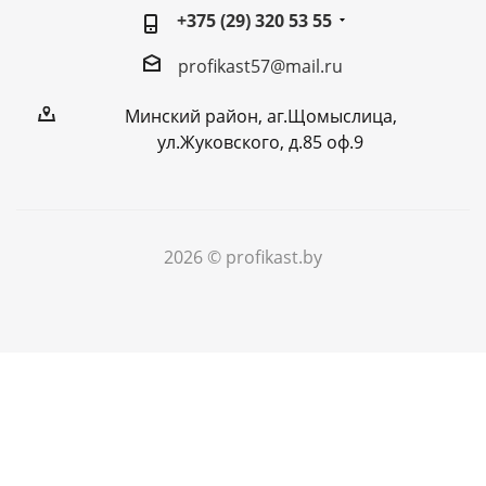
+375 (29) 320 53 55
profikast57@mail.ru
Минский район, аг.Щомыслица,
ул.Жуковского, д.85 оф.9
2026 © profikast.by