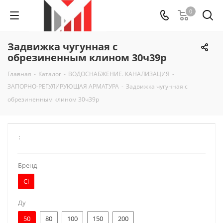
0
Задвижка чугунная с
обрезиненным клином 30ч39р
Главная
-
Каталог
-
ВОДОСНАБЖЕНИЕ. КАНАЛИЗАЦИЯ
-
ЗАПОРНО-РЕГУЛИРУЮЩАЯ АРМАТУРА
-
Задвижка чугунная с
обрезиненным клином 30ч39р
:
Бренд
Ci
Ду
50
80
100
150
200