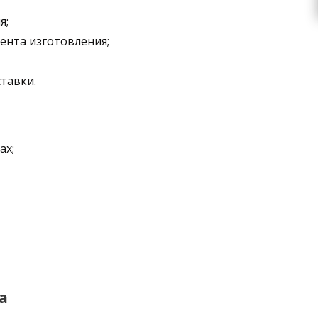
я;
ента изготовления;
ставки.
ах;
а