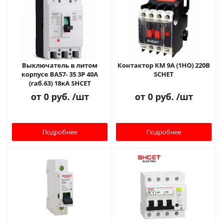
Выключатель в литом
Контактор КМ 9А (1НО) 220В
корпусе ВА57- 35 3Р 40А
SCHET
(габ.63) 18кА SHCET
от
0 руб.
/шт
от
0 руб.
/шт
Подробнее
Подробнее