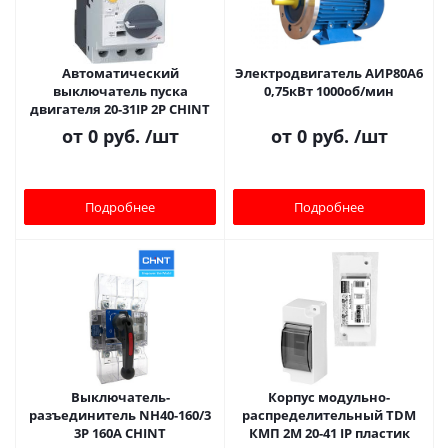
Автоматический
Электродвигатель АИР80A6
выключатель пуска
0,75кВт 1000об/мин
двигателя 20-31IP 2Р CHINT
от
0 руб.
/шт
от
0 руб.
/шт
Подробнее
Подробнее
Bыключатель-
Корпус модульно-
разъединитель NH40-160/3
распределительный TDM
3P 160А CHINT
КМП 2M 20-41 IP пластик