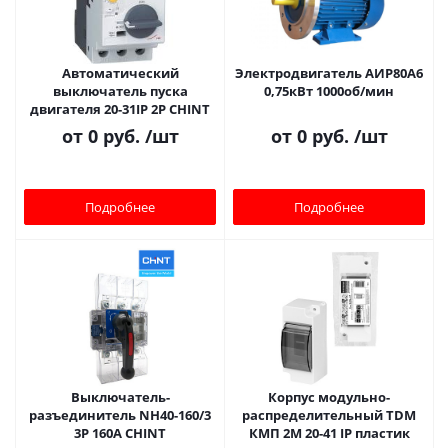
Автоматический
Электродвигатель АИР80A6
выключатель пуска
0,75кВт 1000об/мин
двигателя 20-31IP 2Р CHINT
от
0 руб.
/шт
от
0 руб.
/шт
Подробнее
Подробнее
Bыключатель-
Корпус модульно-
разъединитель NH40-160/3
распределительный TDM
3P 160А CHINT
КМП 2M 20-41 IP пластик