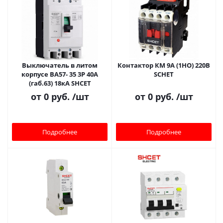
Выключатель в литом
Контактор КМ 9А (1НО) 220В
корпусе ВА57- 35 3Р 40А
SCHET
(габ.63) 18кА SHCET
от
0 руб.
/шт
от
0 руб.
/шт
Подробнее
Подробнее