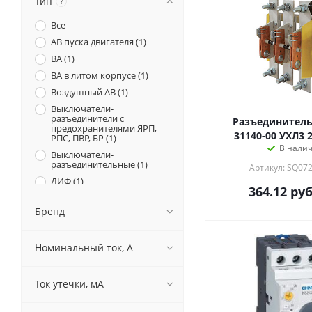
Тип
?
Все
АВ пуска двигателя (
1
)
ВА (
1
)
ВА в литом корпусе (
1
)
Воздушный АВ (
1
)
Выключатели-
разъединители с
Разъединитель 
предохранителями ЯРП,
31140-00 УХЛ3 
РПС, ПВР, БР (
1
)
В нали
Выключатели-
разъединительные (
1
)
Артикул: SQ07
ДИФ (
1
)
364.12
руб
источник питания (
4
)
Бренд
Кнопки, переключатели,
посты, пульты (
1
)
корпус (
1
)
Номинальный ток, А
Модульные выключатели-
разъединители ВН, МРП (
1
)
Ток утечки, мА
Ограничитель
импульсных
перенапряжений (
1
)