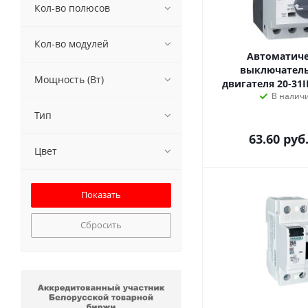
Кол-во полюсов
Переключатели-
разъединители ПЦ, РЕ (
1
)
Предохранители (
1
)
Кол-во модулей
Пускатели, контакторы,
Автоматич
реле (
1
)
выключатель
Светосигнальная арматура
Мощность (Вт)
двигателя 20-31I
(
1
)
В налич
УЗО (
1
)
Тип
63.60
руб
Цвет
Сбросить