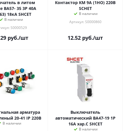
чатель в литом
Контактор КМ 9А (1НО) 220В
е ВА57- 35 3Р 40А
SCHET
В наличии
.63) 18кА SHCET
В наличии
Артикул: S0000860
тикул: S0000529
.29
руб.
/шт
12.52
руб.
/шт
ьная арматура
Выключатель
SHCET Зеленый 20-41 IP 220В
автоматический ВА47-19 1Р
В наличии
16A хар.C SHCET
В наличии