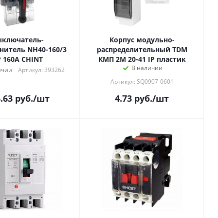
ыключатель-
Корпус модульно-
нитель NH40-160/3
распределительный TDM
P 160А CHINT
КМП 2M 20-41 IP пластик
В наличии
ичии
Артикул: 393262
Артикул: SQ0907-0601
.63
руб.
/шт
4.73
руб.
/шт