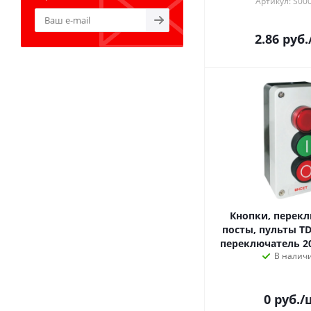
Артикул: S00
2.86
руб.
Кнопки, перекл
посты, пульты TDM Желтый
В налич
0
руб.
/