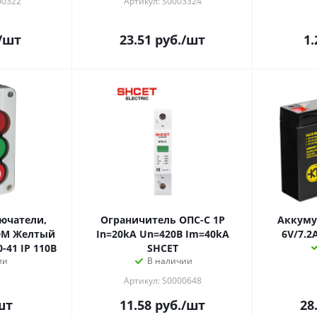
00322
Артикул: S0003324
/шт
23.51
руб.
/шт
1.
ючатели,
Ограничитель ОПС-С 1P
Аккуму
In=20kA Un=420B Im=40kA
6V/7.2
переключатель 20-41 IP 110В
SHCET
ии
В наличии
Артикул: S0000648
шт
11.58
руб.
/шт
28