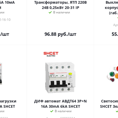
6А 10мА
Трансформаторы, ЯТП 220В
Выклю
Н
24В 0,25кВт 20-31 IP
корпус
чии
В наличии
(габ
2-16-10
Ар
.
/шт
96.88
руб.
/шт
55
нагрузки
ДИФ автомат АВДТ64 3P+N
Светосигнал
6A SHСET
16A 30mA 6kA SHCET
чии
В наличии