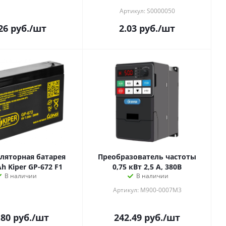
Артикул: S0000050
26
руб.
/шт
2.03
руб.
/шт
ляторная батарея
Преобразователь частоты
Ah Kiper GP-672 F1
0,75 кВт 2,5 А, 380В
В наличии
В наличии
Артикул: M900-0007M3
.80
руб.
/шт
242.49
руб.
/шт