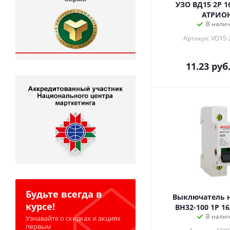
УЗО ВД15 2Р 1
АТРИО
В нали
Артикул: VD15-
11.23
руб
Будьте всегда в
Выключатель 
курсе!
ВН32-100 1Р 1
В нали
Узнавайте о скидках и акциях
первым