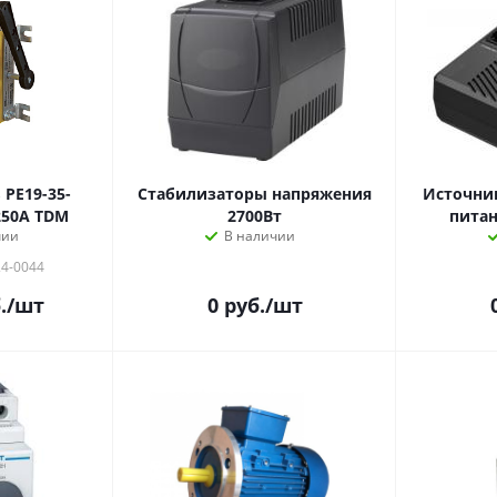
РЕ19-35-
Стабилизаторы напряжения
Источни
250A TDM
2700Вт
питан
чии
В наличии
24-0044
.
/шт
0
руб.
/шт