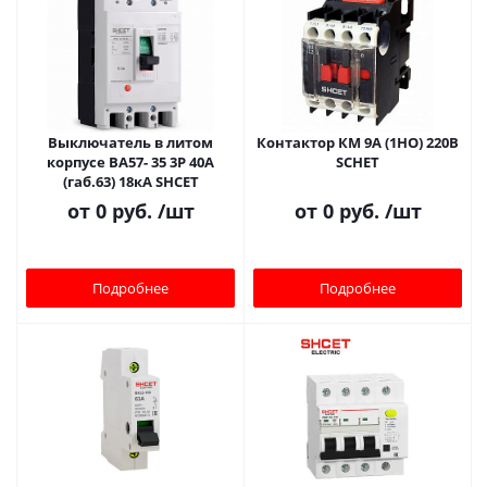
Выключатель в литом
Контактор КМ 9А (1НО) 220В
корпусе ВА57- 35 3Р 40А
SCHET
(габ.63) 18кА SHCET
от
0 руб.
/шт
от
0 руб.
/шт
Подробнее
Подробнее