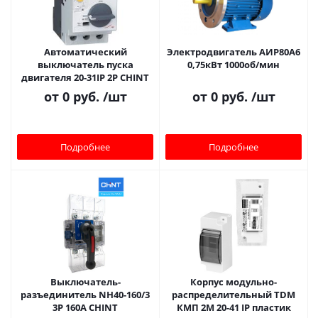
Автоматический
Электродвигатель АИР80A6
выключатель пуска
0,75кВт 1000об/мин
двигателя 20-31IP 2Р CHINT
от
0 руб.
/шт
от
0 руб.
/шт
Подробнее
Подробнее
Bыключатель-
Корпус модульно-
разъединитель NH40-160/3
распределительный TDM
3P 160А CHINT
КМП 2M 20-41 IP пластик